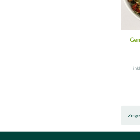
Gem
ink
Zeig