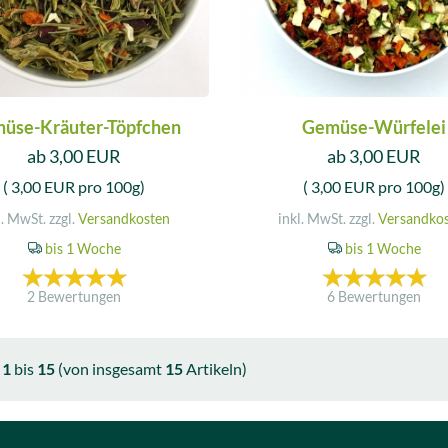
üse-Kräuter-Töpfchen
Gemüse-Würfelei
ab 3,00 EUR
ab 3,00 EUR
( 3,00 EUR pro 100g)
( 3,00 EUR pro 100g)
l. MwSt. zzgl.
Versandkosten
inkl. MwSt. zzgl.
Versandko
bis 1 Woche
bis 1 Woche
2 Bewertungen
6 Bewertungen
e
1
bis
15
(von insgesamt
15
Artikeln)