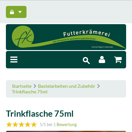
Startseite
Bastelarbeiten und Zubehör
Trinkflasche 75ml
Trinkflasche 75ml
5
/5 bei
1
Bewertung