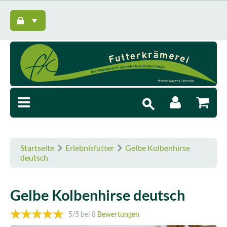
Startseite
Erlebnisfutter
Gelbe Kolbenhirse
deutsch
Gelbe Kolbenhirse deutsch
5
/5 bei
8
Bewertungen