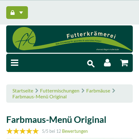
Startseite
Futtermischungen
Farbmäuse
Farbmaus-Menü Original
Farbmaus-Menü Original
5
/5 bei
12
Bewertungen