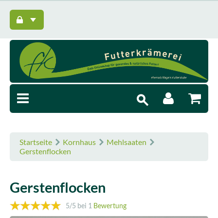
Startseite
Kornhaus
Mehlsaaten
Gerstenflocken
Gerstenflocken
5
/5 bei
1
Bewertung