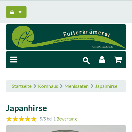
Startseite
Kornhaus
Mehlsaaten
Japanhirse
Japanhirse
5
/5 bei
1
Bewertung