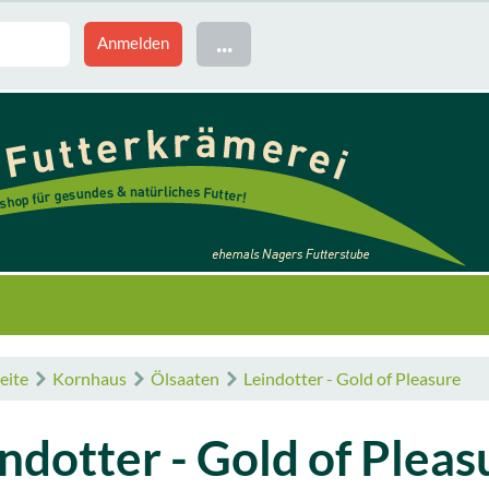
...
eite
Kornhaus
Ölsaaten
Leindotter - Gold of Pleasure
ndotter - Gold of Pleas