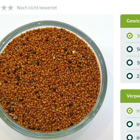
Noch nicht bewertet
Gewic
1
5
1
2
Verpa
i
i
i