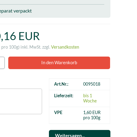
eparat verpackt
0,16 EUR
R pro 100g)
inkl. MwSt. zzgl.
Versandkosten
Art.Nr.:
0095018
Lieferzeit:
bis 1
Woche
VPE
1,60 EUR
pro 100g
Weitersagen...