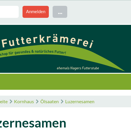
...
eite
Kornhaus
Ölsaaten
Luzernesamen
zernesamen