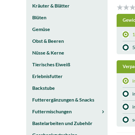
Kräuter & Blätter
Blüten
Gewi
Gemüse
1
Obst & Beeren
5
Nüsse & Kerne
Tierisches Eiweiß
Verp
Erlebnisfutter
i
Backstube
i
Futterergänzungen & Snacks
i
Futtermischungen
s
Bastelarbeiten und Zubehör