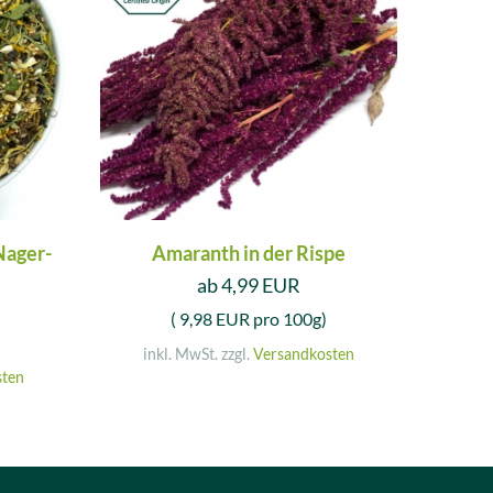
Nager-
Amaranth in der Rispe
ab 4,99 EUR
( 9,98 EUR pro 100g)
inkl. MwSt. zzgl.
Versandkosten
sten