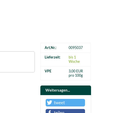
Art.Nr.:
0095037
Lieferzeit:
bis 1
Woche
VPE
3,00 EUR
pro 100g
Weitersagen...
tweet
teilen