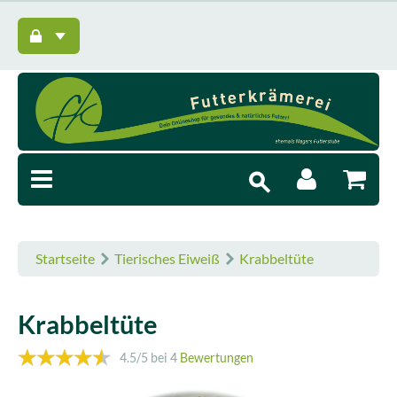
Startseite
Tierisches Eiweiß
Krabbeltüte
Krabbeltüte
4.5
/5 bei
4
Bewertungen